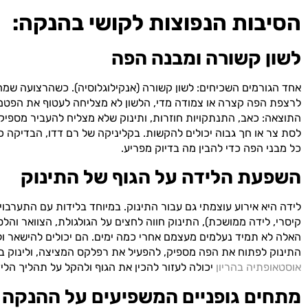
הסיבות הנפוצות לקושי בהנקה:
לשון קשורה ומבנה הפה
אחד הגורמים השכיחים: לשון קשורה (אנקילוגלוסיה). כשהרצועה שמ
לרצפת הפה קצרה או צמודה מדי, הלשון לא מצליחה לעטוף את הפטמ
התוצאה: כאב, התנתקויות חוזרות, ותינוק שלא מצליח להעביר מספיק
לסת צר או חך גבוה יכולים להקשות. בקליניקה של רם דדו, הבדיקה 
כל מבני הפה כדי להבין מה בדיוק מפריע.
השפעת הלידה על הגוף של התינוק
לידה היא אירוע עוצמתי גם עבור התינוק. במיוחד בלידות עם התערבויו
קיסרי, לידה ממושכת), התינוק חווה לחצים על הגולגולת, הצוואר וה
האלה לא תמיד נעלמים מעצמם אחרי כמה ימים. הם יכולים להישאר ול
התינוק לפתוח את הפה מספיק, להפעיל את רפלקס המציצה, ולינוק בצ
אוסטאופתיה בהריון
יכולה לעזור להכין את הגוף ולהקל על תהליך הלי
מתחים גופניים המשפיעים על ההנקה