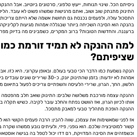
ניסיתם הכל. שינוי תנוחות, ייעוץ טלפוני, סרטונים ביוטיוב. אבל ההנקה
התינוק מתנתק שוב ושוב, ואתם מרגישות שמשהו פשוט לא עובד. הלילו
התסכול עולה, ולפעמים נכנסת גם תחושת אשמה שלא הייתם צריכות ל
בהנקה הוא הסיבה השכיחה ביותר שבגללה אמהות מגיעות לקליניקה 
ברעננה. והחדשות הטובות? ברוב המקרים, כשמבינים מה בדיוק מפרי
למה ההנקה לא תמיד זורמת כמו
שציפיתם?
הנקה נשמעת כמו הדבר הכי טבעי בעולם. ובאופן עקרוני, היא כזו. א
אמהות לא יודעות: בזמן שהתינוק יונק, כ-30 שרירים 
הלשון, החך, הגרון, שרירי הלעיסה והשפתיים צריכים לפעול בתיאום מד
ההנקה עצמה מורכבת משלושה שלבים: התינוק שואב חלב מהפטמה ל
אותו לכיוון הגרון, ואז הוושט נפתח והחלב עובר לקיבה. כשיש תקלה 
ההנקה הופכת מתהליך טבעי למאבק מתסכל.
אז לפני שמאשימות את עצמכן, שווה להבין: הרבה פעמים הקושי הוא לא
קשור למוטיבציה שלכם. הוא גופני, פיזי, ולעיתים נובע ממשהו שקרה 
וכשמזהים את הסיבה המדויקת, רם דדו יכול לטפל בה בגישה אוסטאו