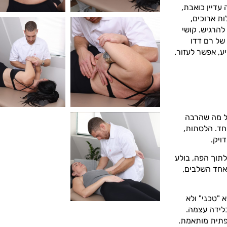
 עדיין כואבת,
ת ארוכים,
הרגיש. קושי
של רם דדו
ע, אפשר לעזור.
בל מה שהרבה
שונים עובדים ביחד. הלסתות,
ויק.
תוך הפה, בולע
באחד השלבים,
 "טכני" ולא
בלידה עצמה.
פתית מותאמת.