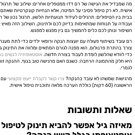
מה שמבדיל את הגישה של רם דדו ממטפלים אחרים: שילוב של תרגול 
אישית. לא רק טיפול פסיבי על המיטה, אלא הנחיות קונקרטיות שאתם י
בבית בין הטיפולים: תרגילים לעידוד תנועתיות הלשון, תרגול נכון של
ועבודה על תנוחות שמתאימות בדיוק לכם ולתינוק. השילוב הזה מאיץ 
השיפור ונותן לכם כלים להמשיך גם בין מפגש למפגש.
רם עובד בשיתוף פעולה עם יועצות הנקה ורופאי ילדים כדי לתת מענה
צורך בהתרת פרנולום, הוא מפנה לגורם המתאים ומלווה את התינוק ג
כדי לוודא שהלשון לומדת לעבוד בצורה חדשה.
אוסטאופתיה לנשים בהר
היא חלק מהתמונה הרחבה: כשגם האם מרגישה טוב בגוף, ההנקה זו
לגמרי.
מרגישות שמשהו לא עובד בהנקה?
צרו קשר לקבלת ייעוץ מקצועי
עם ר
הראשונה (60 דקות) כוללת הערכה מלאה ותוכנית טיפול אישית.
שאלות ותשובות
מאיזה גיל אפשר להביא תינוק לטיפול