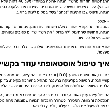
התנתקויות חוזרות מהשד, הנקה ארוכה במ
בשובע), עלייה איטית במשקל, גזים מוגברים, עצירות או רפלוקס, בכי 
הנקה, ודפוס שבו התינוק "נלחם" בשד במקום לינוק ברוגע.
– אצלכן:
כאב בזמן ההנקה או אחריה שלא משתפר עם הזמן, פטמות סדוקות או 
הנקה, תחושה שהתינוק "לא מרוקן" את השד, שדיים כואבים ונפוחים, 
שמשפיע על כל היום.
אם אתם מזהות שניים או יותר מהסימנים האלה, שווה להיבדק. לא לחכ
מעצמו".
איך טיפול אוסטאופתי עוזר בקשי
רם דדו, אוסטאופת מוסמך (D.O.) וחבר באיגוד המקצועי, מ
קשיי הנקה. הטיפול בקליניקה ברעננה מתחיל בהערכה מקיפה: בדיקת
הלסת, הצוואר והגולגולת של התינוק, לצד הבנת ההיסטוריה של הליד
הטיפול עצמו עדין מאוד. עבודה ידנית רכה על מתחים באזור הלסת, הל
הגולגולת והצוואר. המטרה: לשחרר הגבלות תנועה שמונעות מהתינו
כראוי, להפעיל את הלשון ביעילות, ולינוק בלי כאב.