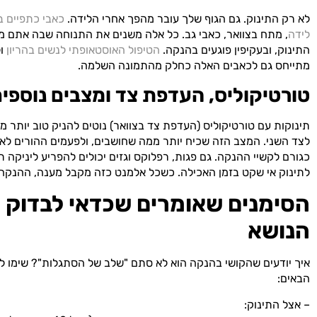
לא רק התינוק. גם הגוף שלך עובר מהפך אחרי הלידה.
כאבי כתפיים ב
לידה
, מתח בצוואר, כאבי גב. כל אלה משנים את התנוחה שבה אתם מ
התינוק, ובעקיפין פוגעים בהנקה.
הטיפול האוסטאופתי לנשים בהריון
ול
מתייחס גם לכאבים האלה כחלק מהתמונה השלמה.
טורטיקוליס, העדפת צד ומצבים נוספי
תינוקות עם טורטיקוליס (העדפת צד בצוואר) נוטים להניק טוב יותר מ
לצד השני. המצב הזה שכיח יותר ממה שחושבים, ולפעמים ההורים לא 
כגורם לקשיי ההנקה. גם פגות, רפלוקס וגזים יכולים להפריע ליניקה ת
לתינוק אי שקט בזמן האכילה. כשכל אלמנט כזה מקבל מענה, ההנק
הסימנים שאומרים שכדאי לבדוק 
הנושא
איך יודעים שהקושי בהנקה הוא לא סתם "שלב של הסתגלות"? שימו ל
הבאים:
– אצל התינוק: