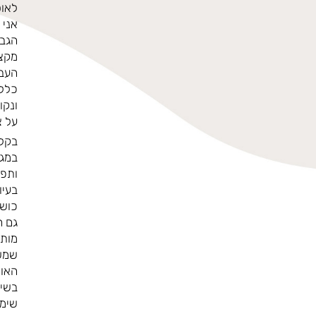
לאוס
אני 
הגבו
מקצו
העבו
כללי
ונקו
על צ
בקלי
במגו
ותפק
בעיו
כושר
גם ה
מותא
שמשל
האוס
בשיפ
שימו