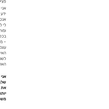
פציע
אני 
ידע 
אנטו
לי ל
ומות
בכל 
– מה
עצמו
האימ
לשמו
הארו
אני 
שלך 
את 
יותר
משו