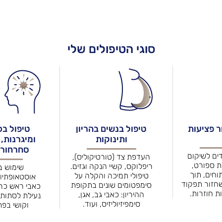
סוגי הטיפולים שלי
 פציעות
טיפול בנשים בהריון
טיפול בכ
ותינוקות
ומיגרנות,
סחרחורת
דים לשיקום
העדפת צד (טורטיקוליס),
ת ספורט,
ריפלוקס, קשיי הנקה וגזים.
שימוש ב
תוחים, תוך
טיפולי תמיכה והקלה על
אוסטאופתיו
חזור תפקוד
סימפטומים שונים בתקופת
כאבי ראש כרונ
ת חוזרות.
ההיריון: כאבי גב, אגן,
נעילת לסתות,
סימפיזיוליזיס, ועוד.
וקושי בפ