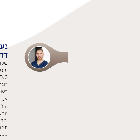
נעי
דדו
שלום
מוס
בוגר
באונ
אני 
הולי
המש
והמי
תחומ
כחבר